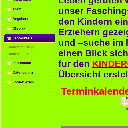
Leben gerufen 
unser Faschings
Team
den Kindern ei
Angebote
Chronik
Erziehern gezei
Jahreskreis
und –suche im 
Jahreskreis Kiga
einen Blick sic
Jahreskreis Hort
für den
KINDE
Impressum
Übersicht erstel
Datenschutz
Förderverein
Terminkalend
Ja