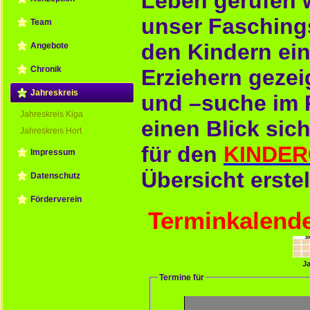
Leben gerufen 
unser Faschings
Team
den Kindern ei
Angebote
Chronik
Erziehern gezei
Jahreskreis
und –suche im 
Jahreskreis Kiga
einen Blick sic
Jahreskreis Hort
für den
KINDE
Impressum
Übersicht erstel
Datenschutz
Förderverein
Terminkalend
Ja
Termine für