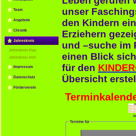
Leben gerufen 
unser Faschings
Team
den Kindern ei
Angebote
Chronik
Erziehern gezei
Jahreskreis
und –suche im 
Jahreskreis Kiga
einen Blick sic
Jahreskreis Hort
für den
KINDE
Impressum
Übersicht erstel
Datenschutz
Förderverein
Terminkalend
Ja
Termine für