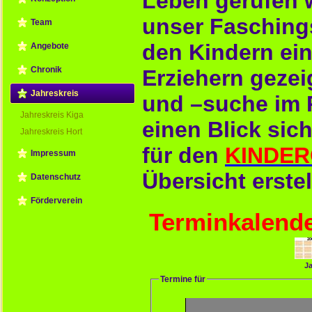
Leben gerufen 
unser Faschings
Team
den Kindern ei
Angebote
Chronik
Erziehern gezei
Jahreskreis
und –suche im 
Jahreskreis Kiga
einen Blick sic
Jahreskreis Hort
für den
KINDE
Impressum
Übersicht erstel
Datenschutz
Förderverein
Terminkalend
Ja
Termine für